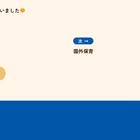
いました
次
園外保育